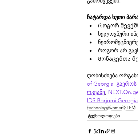
გამოწვევები. 
ჩატარდა ხუთი პა
Როგორ შევქმ
ხელოვნური ინ
ნეირომეცნიერ
როგორ არ გავ
Მონაცემთა მე
ღონისძიება ორგან
of Georgia
, 
გაეროს
ოკეანე
, 
NEXT.On.g
IDS Borjomi Georgia
technology
women
STEM
ტექნოლოგიები